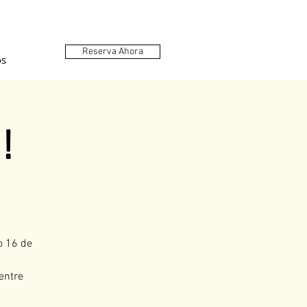
Reserva Ahora
os
!
o 16 de
entre