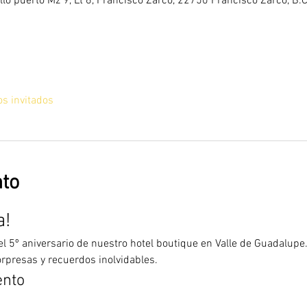
llo puerto Mz 9, Lt 6, Francisco Zarco, 22750 Francisco Zarco, B.C
os invitados
nto
a!
 5º aniversario de nuestro hotel boutique en Valle de Guadalupe
orpresas y recuerdos inolvidables.
ento