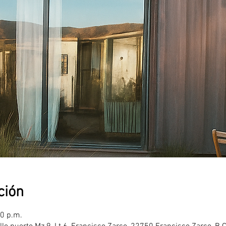
ción
00 p.m.